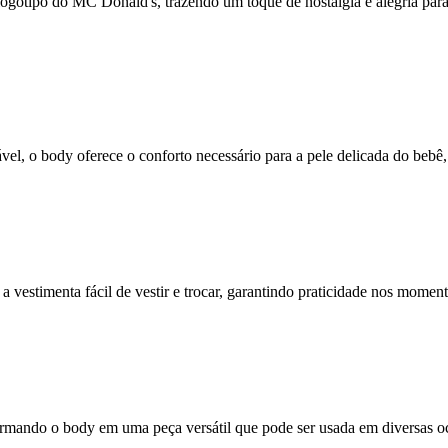
gotipo do MC Donald's, trazendo um toque de nostalgia e alegria para 
vel, o body oferece o conforto necessário para a pele delicada do beb
 a vestimenta fácil de vestir e trocar, garantindo praticidade nos moment
nsformando o body em uma peça versátil que pode ser usada em diversas oc