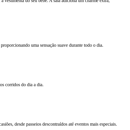
a vestimenta do seu bebê. A saia adiciona um charme extra,
ê, proporcionando uma sensação suave durante todo o dia.
os corridos do dia a dia.
asiões, desde passeios descontraídos até eventos mais especiais.