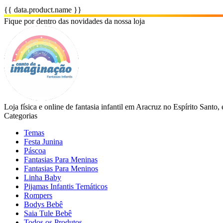
{{ data.product.name }}
Fique por dentro das novidades da nossa loja
Loja física e online de fantasia infantil em Aracruz no Espírito Santo
Categorias
Temas
Festa Junina
Páscoa
Fantasias Para Meninas
Fantasias Para Meninos
Linha Baby
Pijamas Infantis Temáticos
Rompers
Bodys Bebê
Saia Tule Bebê
Todos os Produtos