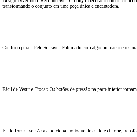
Design Divertido e Reconhecível: O body é decorado com o icônico lo
transformando o conjunto em uma peça única e encantadora.
Conforto para a Pele Sensível: Fabricado com algodão macio e respirá
Fácil de Vestir e Trocar: Os botões de pressão na parte inferior tornam
Estilo Irresistível: A saia adiciona um toque de estilo e charme, tra