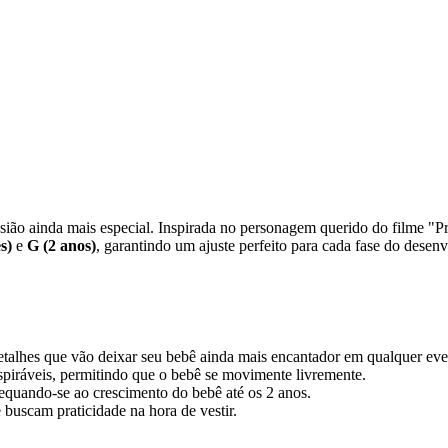
asião ainda mais especial. Inspirada no personagem querido do filme "P
s)
e
G (2 anos)
, garantindo um ajuste perfeito para cada fase do dese
alhes que vão deixar seu bebê ainda mais encantador em qualquer eve
spiráveis, permitindo que o bebê se movimente livremente.
dequando-se ao crescimento do bebê até os 2 anos.
buscam praticidade na hora de vestir.