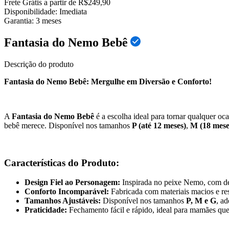
Frete Grátis a partir de R$249,90
Disponibilidade:
Imediata
Garantia:
3
meses
Fantasia do Nemo Bebê
Descrição do produto
Fantasia do Nemo Bebê: Mergulhe em Diversão e Conforto!
A
Fantasia do Nemo Bebê
é a escolha ideal para tornar qualquer oc
bebê merece. Disponível nos tamanhos
P (até 12 meses)
,
M (18 mese
Características do Produto:
Design Fiel ao Personagem:
Inspirada no peixe Nemo, com det
Conforto Incomparável:
Fabricada com materiais macios e re
Tamanhos Ajustáveis:
Disponível nos tamanhos
P, M e G
, a
Praticidade:
Fechamento fácil e rápido, ideal para mamães que 