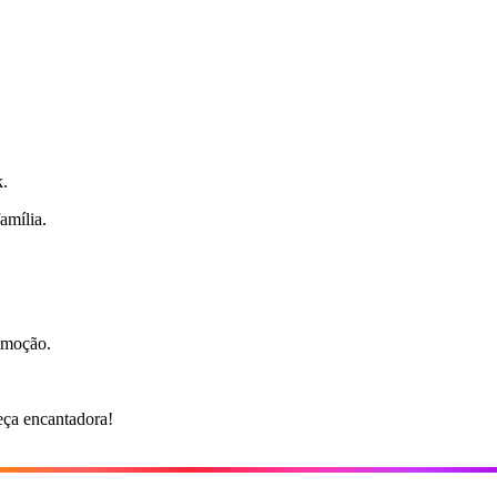
k.
amília.
 emoção.
eça encantadora!